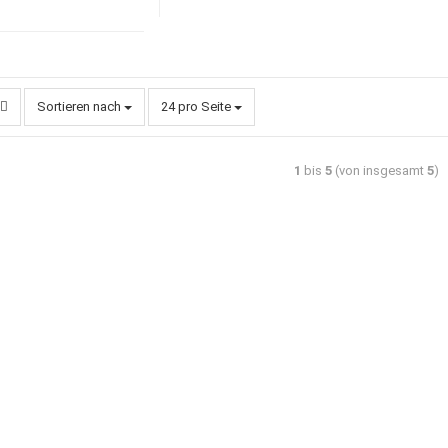
Sortieren nach
24 pro Seite
1
bis
5
(von insgesamt
5
)