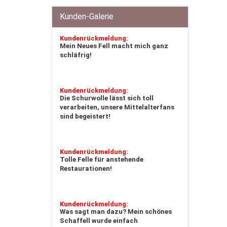
Kunden-Galerie
Rabatt - Aktion!
Unser Geschenk für Sie:
Kundenrückmeldung:
Ganzes Öko - Lammfell
Mein Neues Fell macht mich ganz
Stolze 145cm in der Länge
schläfrig!
Naturprodukt wahlweise
in Wollweiß / Braun
Seidig glänzend!
Kundenrückmeldung:
30 % Prozent Reduziert!
Die Schurwolle lässt sich toll
verarbeiten, unsere Mittelalterfans
sind begeistert!
Rabatt - Aktion!
Unser Geschenk für Sie:
Kundenrückmeldung:
Ganzes Öko - Lammfell
Tolle Felle für anstehende
Stolze 145cm in der Länge
Restaurationen!
Naturprodukt wahlweise
in Wollweiß / Braun
Seidig glänzend!
Kundenrückmeldung:
30 % Prozent Reduziert!
Was sagt man dazu? Mein schönes
Schaffell wurde einfach