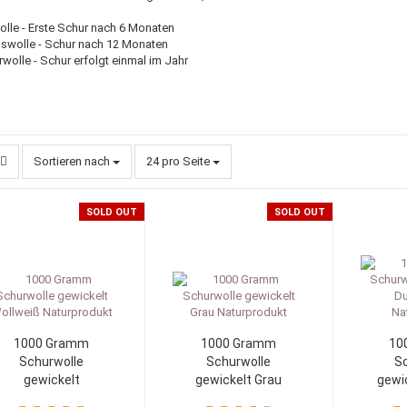
le - Erste Schur nach 6 Monaten
gswolle - Schur nach 12 Monaten
wolle - Schur erfolgt einmal im Jahr
Sortieren nach
24 pro Seite
SOLD OUT
SOLD OUT
1000 Gramm
1000 Gramm
10
Schurwolle
Schurwolle
Sc
gewickelt
gewickelt Grau
gewi
Wollweiß
Naturprodukt