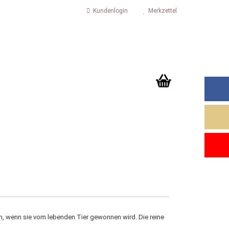
Kundenlogin
Merkzettel
Ihr Warenkorb
0,00 EUR
 erstellen
ort vergessen?
en, wenn sie vom lebenden Tier gewonnen wird. Die reine