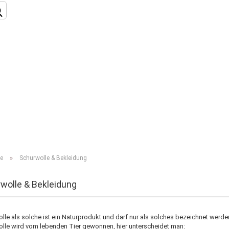
Konto
»
te
Schurwolle & Bekleidung
Passw
wolle & Bekleidung
lle als solche ist ein Naturprodukt und darf nur als solches bezeichnet werd
lle wird vom lebenden Tier gewonnen, hier unterscheidet man: