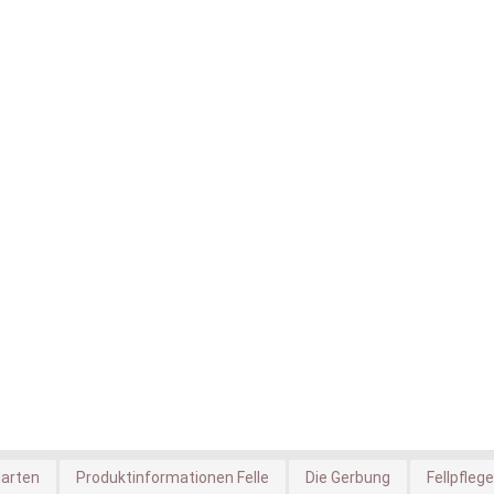
larten
Produktinformationen Felle
Die Gerbung
Fellpflege