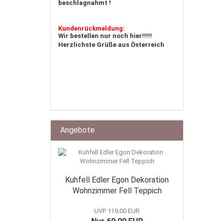
beschlagnahmt !
Rabatt - Aktion!
Kundenrückmeldung:
Unser Geschenk für Sie:
Wir bestellen nur noch hier!!!!!
Ganzes Öko - Lammfell
Herzlichste Grüße aus Österreich
Stolze 145cm in der Länge
Naturprodukt wahlweise
in Wollweiß / Braun
Seidig glänzend!
30 % Prozent Reduziert!
Angebote
Kuhfell Edler Egon Dekoration
Wohnzimmer Fell Teppich
UVP 119,00 EUR