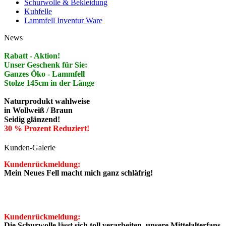
Schurwolle & Bekleidung
Kuhfelle
Lammfell Inventur Ware
News
Rabatt - Aktion!
Unser Geschenk für Sie:
Ganzes Öko - Lammfell
Stolze 145cm in der Länge
Naturprodukt wahlweise
in Wollweiß / Braun
Seidig glänzend!
30 % Prozent Reduziert!
Kunden-Galerie
Kundenrückmeldung:
Rabatt - Aktion!
Mein Neues Fell macht mich ganz schläfrig!
Unser Geschenk für Sie:
Ganzes Öko - Lammfell
Stolze 145cm in der Länge
Naturprodukt wahlweise
Kundenrückmeldung:
in Wollweiß / Braun
Die Schurwolle lässt sich toll verarbeiten, unsere Mittelalterfans