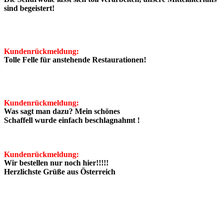
Seidig glänzend!
sind begeistert!
30 % Prozent Reduziert!
Rabatt - Aktion!
Kundenrückmeldung:
Unser Geschenk für Sie:
Tolle Felle für anstehende Restaurationen!
Ganzes Öko - Lammfell
Stolze 145cm in der Länge
Naturprodukt wahlweise
in Wollweiß / Braun
Kundenrückmeldung:
Seidig glänzend!
Was sagt man dazu? Mein schönes
30 % Prozent Reduziert!
Schaffell wurde einfach beschlagnahmt !
Kundenrückmeldung:
Rabatt - Aktion!
Wir bestellen nur noch hier!!!!!
Unser Geschenk für Sie:
Herzlichste Grüße aus Österreich
Ganzes Öko - Lammfell
Stolze 145cm in der Länge
Naturprodukt wahlweise
in Wollweiß / Braun