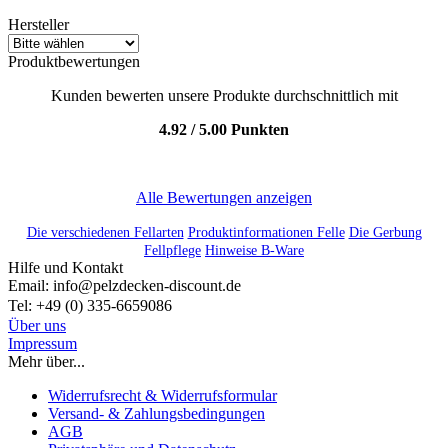
Seidig glänzend!
30 % Prozent Reduziert!
Hersteller
Produktbewertungen
Kunden bewerten unsere Produkte durch­schnittlich mit
4.92 / 5.00 Punkten
Alle Bewertungen anzeigen
Die verschiedenen Fellarten
Produktinformationen Felle
Die Gerbung
Fellpflege
Hinweise B-Ware
Hilfe und Kontakt
Email: info@pelzdecken-discount.de
Tel: +49 (0) 335-6659086
Über uns
Impressum
Mehr über...
Widerrufsrecht & Widerrufsformular
Versand- & Zahlungsbedingungen
AGB