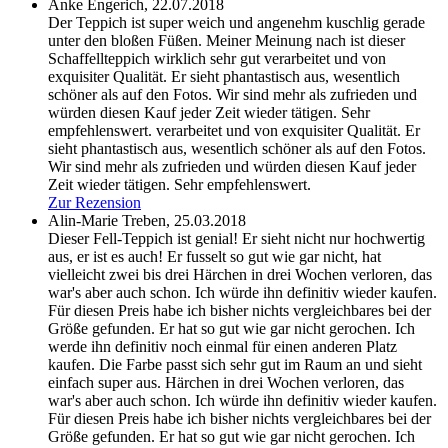
Anke Engerich,
22.07.2018
Der Teppich ist super weich und angenehm kuschlig gerade
unter den bloßen Füßen. Meiner Meinung nach ist dieser
Schaffellteppich wirklich sehr gut verarbeitet und von
exquisiter Qualität. Er sieht phantastisch aus, wesentlich
schöner als auf den Fotos. Wir sind mehr als zufrieden und
würden diesen Kauf jeder Zeit wieder tätigen. Sehr
empfehlenswert.
verarbeitet und von exquisiter Qualität. Er
sieht phantastisch aus, wesentlich schöner als auf den Fotos.
Wir sind mehr als zufrieden und würden diesen Kauf jeder
Zeit wieder tätigen. Sehr empfehlenswert.
Zur Rezension
Alin-Marie Treben,
25.03.2018
Dieser Fell-Teppich ist genial! Er sieht nicht nur hochwertig
aus, er ist es auch! Er fusselt so gut wie gar nicht, hat
vielleicht zwei bis drei Härchen in drei Wochen verloren, das
war's aber auch schon. Ich würde ihn definitiv wieder kaufen.
Für diesen Preis habe ich bisher nichts vergleichbares bei der
Größe gefunden. Er hat so gut wie gar nicht gerochen. Ich
werde ihn definitiv noch einmal für einen anderen Platz
kaufen. Die Farbe passt sich sehr gut im Raum an und sieht
einfach super aus.
Härchen in drei Wochen verloren, das
war's aber auch schon. Ich würde ihn definitiv wieder kaufen.
Für diesen Preis habe ich bisher nichts vergleichbares bei der
Größe gefunden. Er hat so gut wie gar nicht gerochen. Ich